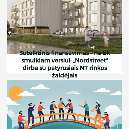
Sutelktinis finansavimas – ne tik
smulkiam verslui: „Nordstreet“
dirba su patyrusiais NT rinkos
žaidėjais