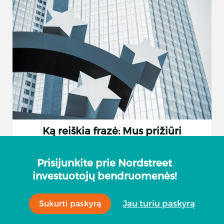
Ką reiškia frazė: Mus prižiūri
Lietuvos Bankas
Prisijunkite prie Nordstreet
investuotojų bendruomenės!
Jau turiu paskyrą
Sukurti paskyrą