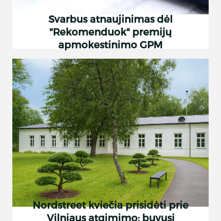
Svarbus atnaujinimas dėl
"Rekomenduok" premijų
apmokestinimo GPM
Nordstreet kviečia prisidėti prie
Vilniaus atgimimo: buvusi