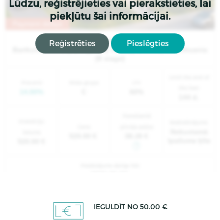
Lūdzu, reģistrējieties vai pierakstieties, lai
piekļūtu šai informācijai.
Payment delays
Projekta nosaukums:
Reģistrēties
Pieslēgties
Bartkuškio st. 2 (A2 highway 38 km), Širvintų d., Lithuania
(8 stage)
Until the end of
Procenti
Riska grupa
LTV
the loan
14.00%
C
60%
144 d.
Paredzamā
Investīciju
Nodrošinājums
Cena
pircēja peļņa
Nekustamā
lielums
520.00 €
38.28 €
īpašuma ķīla
520.00 €
Piedāvājums derīgs līdz
2026-08-07
Sīkāka informācija
Skatīt piedāvājumu
IEGULDĪT NO 50.00 €