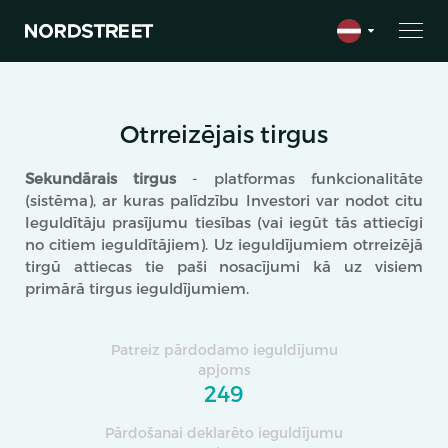
Otrreizējais tirgus
Sekundārais tirgus
- platformas funkcionalitāte
(sistēma), ar kuras palīdzību Investori var nodot citu
Ieguldītāju prasījumu tiesības (vai iegūt tās attiecīgi
no citiem ieguldītājiem). Uz ieguldījumiem otrreizējā
tirgū attiecas tie paši nosacījumi kā uz visiem
primārā tirgus ieguldījumiem.
Patreiz pārdodamo ieguldījumu
apjoms
249
Pārdošanai deklarēto ieguldījumu