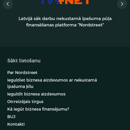
Aprēķinātie
Investīciju
Nodrošinājums
Cena
ieņēmumi
Nekustamā
lielums
220.58 €
127.52 €
īpašuma ķīla
Latvijā sāk darbu nekustamā īpašuma pūļa
200.00 €
finansēšanas platforma "Nordstreet"
Piedāvājums derīgs līdz
2026-08-07
Sīkāka informācija
Skatīt piedāvājumu
Sākt lietošanu
Par Nordstreet
Ieguldiet biznesa aizdevumos ar nekustamā
īpašuma ķīlu
Ieguldīt biznesa aizdevumos
Otrreizējais tirgus
Kā iegūt biznesa finansējumu?
BUJ
Kontakti