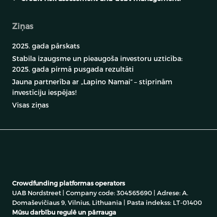
Ziņas
2025. gada pārskats
Stabila izaugsme un pieaugoša investoru uzticība:
2025. gada pirmā pusgada rezultāti
Jauna partnerība ar „Lapino Namai“ – stiprinām
investīciju iespējas!
Visas ziņas
Atgūstams aizdevums
Projekta nosaukums:
Confrides iela 19, Kampello pašvaldība, Alikantes pilsēta,
Spānija (2. posms)
Crowdfunding platformas operators
Until the end of
Procenti
Riska grupa
LTV
UAB Nordstreet | Company code: 304565690 | Adrese: A.
the loan
14.00%
C
46%
Domaševičiaus 9, Vilnius, Lithuania | Pasta indekss: LT-01400
-
Mūsu darbību regulē un pārrauga