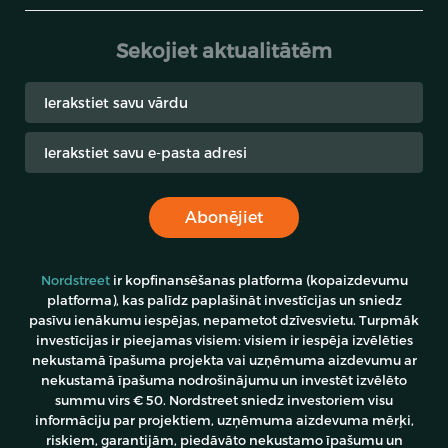
Sekojiet aktualitātēm
Atgūstams aizdevums
Projekta nosaukums:
Confrides iela 19, Kampello pašvaldība, Alikantes pilsēta,
Spānija (2. posms)
Until the end of
Procenti
Riska grupa
LTV
the loan
14.00%
C
46%
-
Abonējiet
Aprēķinātie
Investīciju
Nodrošinājums
Cena
ieņēmumi
Nekustamā
lielums
220.58 €
127.52 €
Nordstreet
ir kopfinansēšanas platforma (kopaizdevumu
īpašuma ķīla
200.00 €
platforma), kas palīdz paplašināt investīcijas un sniedz
pasīvu ienākumu iespējas, nepametot dzīvesvietu. Turpmāk
Piedāvājums derīgs līdz
investīcijas ir pieejamas visiem: visiem ir iespēja izvēlēties
2026-08-07
nekustamā īpašuma projekta vai uzņēmuma aizdevumu ar
nekustamā īpašuma nodrošinājumu un investēt izvēlēto
summu virs € 50. Nordstreet sniedz investoriem visu
Sīkāka informācija
Skatīt piedāvājumu
informāciju par projektiem, uzņēmuma aizdevuma mērķi,
riskiem, garantijām, piedāvāto nekustamo īpašumu un