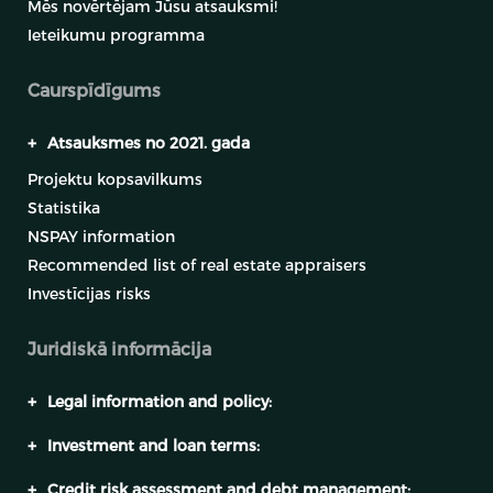
Mēs novērtējam Jūsu atsauksmi!
Ieteikumu programma
Atgūstams aizdevums
Caurspīdīgums
Projekta nosaukums:
Confrides iela 19, Kampello pašvaldība, Alikantes pilsēta,
Spānija (2. posms)
+
Atsauksmes no 2021. gada
Until the end of
Projektu kopsavilkums
Procenti
Riska grupa
LTV
the loan
14.00%
C
46%
Statistika
-
NSPAY information
Aprēķinātie
Recommended list of real estate appraisers
Investīciju
Nodrošinājums
Cena
ieņēmumi
Investīcijas risks
Nekustamā
lielums
220.58 €
127.52 €
īpašuma ķīla
200.00 €
Juridiskā informācija
Piedāvājums derīgs līdz
2026-08-07
+
Legal information and policy:
+
Investment and loan terms:
Sīkāka informācija
Skatīt piedāvājumu
+
Credit risk assessment and debt management: