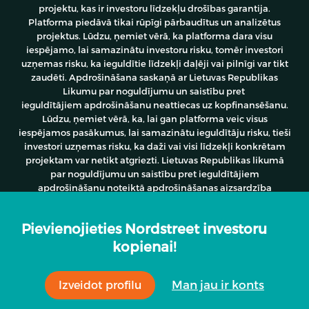
projektu, kas ir investoru līdzekļu drošības garantija.
Platforma piedāvā tikai rūpīgi pārbaudītus un analizētus
projektus. Lūdzu, ņemiet vērā, ka platforma dara visu
iespējamo, lai samazinātu investoru risku, tomēr investori
uzņemas risku, ka ieguldītie līdzekļi daļēji vai pilnīgi var tikt
zaudēti. Apdrošināšana saskaņā ar Lietuvas Republikas
Likumu par noguldījumu un saistību pret
ieguldītājiem apdrošināšanu neattiecas uz kopfinansēšanu.
Lūdzu
, ņemiet vērā, ka, lai gan platforma veic visus
iespējamos pasākumus, lai samazinātu ieguldītāju risku, tieši
investori uzņemas risku, ka daži vai visi līdzekļi konkrētam
projektam var netikt atgriezti. Lietuvas Republikas likumā
par noguldījumu un saistību pret ieguldītājiem
Payment delays
apdrošināšanu noteiktā apdrošināšanas aizsardzība
neattiecas uz kolektīvo finansēšanu.
Projekta nosaukums:
Uzņēmējdarbības aizdevums #00290
Pievienojieties Nordstreet investoru
kopienai!
Until the end of
Procenti
Riska grupa
LTV
the loan
© 2026 Nordstreet. Visas tiesības aizsargātas | Created by
14.00%
B
-
480 d.
Crowdsofts.com
Man jau ir konts
Izveidot profilu
Paredzamā