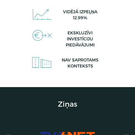
VIDĒJĀ IZPEĻŅA
12.99%
EKSKLUZĪVI
INVESTĪCIJU
PIEDĀVĀJUMI
NAV SAPROTAMS
KONTEKSTS
Atgūstams aizdevums
Projekta nosaukums:
Confrides iela 19, Kampello pašvaldība, Alikantes pilsēta,
Ziņas
Spānija (2. posms)
Until the end of
Procenti
Riska grupa
LTV
the loan
14.00%
C
46%
-