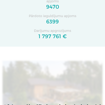
apjoms
9470
Pārdoto ieguldījumu apjoms
6399
Darījumu apgrozījums
1 797 761 €