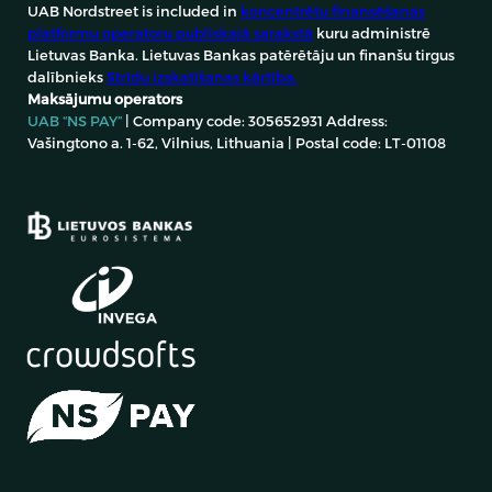
UAB Nordstreet is included in
koncentrētu finansēšanas
Aprēķinātie
Investīciju
Nodrošinājums
platformu operatoru publiskajā sarakstā
kuru administrē
Cena
ieņēmumi
Nekustamā
lielums
Lietuvas Banka. Lietuvas Bankas patērētāju un finanšu tirgus
220.58 €
127.52 €
īpašuma ķīla
200.00 €
dalībnieks
Strīdu izskatīšanas kārtība.
Maksājumu operators
UAB “NS PAY”
| Company code: 305652931 Address:
Piedāvājums derīgs līdz
Vašingtono a. 1-62, Vilnius, Lithuania | Postal code: LT-01108
2026-08-07
Sīkāka informācija
Skatīt piedāvājumu