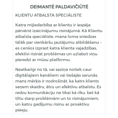
DEIMANTĖ PALDAVIČIŪTĖ
KLIENTU ATBALSTA SPECIĀLISTE
Katra mijiedarbība ar klientu ir iespēja
pārvērst izaicinājumu risinājumā. Kā Klientu
atbalsta speciāliste, mana loma sniedzas
tālāk par vienkāršu jautājumu atbildēšanu –
es cenšos izprast katra klienta vajadzības,
efektīvi risināt problēmas un uzlabot viņu
pieredzi ar mūsu platformu.
Neatkarīgi no tā, vai saziņa notiek caur
digitālajiem kanāliem vai tiešajās sarunās,
mans mērķis ir nodrošināt, ka katrs klients
saņem skaidru, ātru un efektīvu atbalstu. Es
redzu komunikāciju ne tikai kā rīku, bet kā
tiltu starp problēmām un to risinājumiem,
un katru gadījumu risinu ar proaktīvu
pieeju.