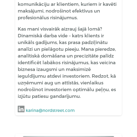
komunikāciju ar klientiem, kuriem ir kavēti
maksājumi, nodrošinot efektīvus un
profesionālus risinājumus.
Kas mani visvairāk aizrauj šajā lomā?
Dinamiskā darba vide – katrs klients ir
unikāls gadījums, kas prasa padziļinātu
analīzi un pielāgotu pieeju. Mana pieredze,
analītiskā domāšana un precizitāte palīdz
identificēt labākos risinājumus, kas veicina
biznesa izaugsmi un maksimizē
ieguldījumu atdevi investoriem. Redzot, kā
uzņēmumi aug un attīstās, vienlaikus
nodrošinot investoriem optimālu peļņu, es
izjūtu patiesu gandarījumu.
karina@nordstreet.com