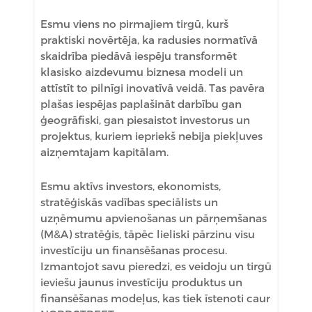
Esmu viens no pirmajiem tirgū, kurš
praktiski novērtēja, ka radusies normatīvā
skaidrība piedāvā iespēju transformēt
klasisko aizdevumu biznesa modeli un
attīstīt to pilnīgi inovatīvā veidā. Tas pavēra
plašas iespējas paplašināt darbību gan
ģeogrāfiski, gan piesaistot investorus un
projektus, kuriem iepriekš nebija piekļuves
aizņemtajam kapitālam.
Esmu aktīvs investors, ekonomists,
stratēģiskās vadības speciālists un
uzņēmumu apvienošanas un pārņemšanas
(M&A) stratēģis, tāpēc lieliski pārzinu visu
investīciju un finansēšanas procesu.
Izmantojot savu pieredzi, es veidoju un tirgū
ieviešu jaunus investīciju produktus un
finansēšanas modeļus, kas tiek īstenoti caur