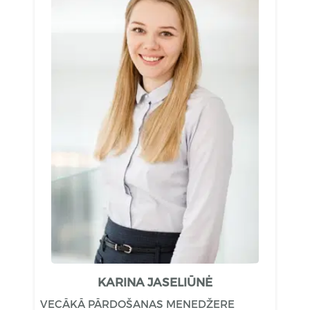
KARINA JASELIŪNĖ
VECĀKĀ PĀRDOŠANAS MENEDŽERE