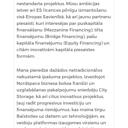
nestandarta projektus. Mūsu ambīcijas
ietver arī ES licences pilnīgu izmantošanu
visā Eiropas Savienībā, kā arī jaunu partneru
piesaisti, kuri interesējas par puskapitāla
finansēšanu (Mezzanine Financing), tilta
finansējumu (Bridge Financing), pašu
kapitāla finansējumu (Equity Financing) un
citām inovatīvām kapitāla piesaistes
formām.
Mana pieredze dažādos netradicionālos
nekustamā īpašuma projektos, izveidojot
Nordspace biznesa boksa franšīzi un
uzglabāšanas pakalpojumu sniedzēju City
Storage, kā arī citus inovatīvus projektus,
ļauj radīt progresīvus investīciju un
finansējuma risinājumus, kas maina tirgu.
Balstoties uz datiem un tehnoloģijām, es
veidoju platformas izaugsmes virzienu un