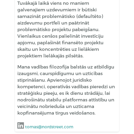
Tuvākajā laikā viens no maniem
galvenajiem uzdevumiem ir būtiski
samazināt problemātisko (defaultēto)
aizdevumu portfeli un paātrināt
problemātisko projektu pabeigšanu.
Vienlaikus cenšos palielināt investīciju
apjomu, paplašināt finansēto projektu
skaitu un koncentrēties uz lielākiem
projektiem lielākajās pilsētās.
Mana vadības filozofija balstās uz atbildīgu
izaugsmi, caurspīdīgumu un uzticības
stiprināšanu. Apvienojot juridisko
kompetenci, operatīvās vadības pieredzi un
stratēģisku pieeju, es ik dienu strādāju, lai
nodrošinātu stabilu platformas attīstību un
veicinātu nobrieduša un uzticama
kopfinansējuma tirgus veidošanos.
tomas@nordstreet.com