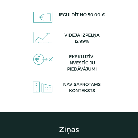
IEGULDĪT NO 50.00 €
VIDĒJĀ IZPEĻŅA
12.99%
EKSKLUZĪVI
INVESTĪCIJU
PIEDĀVĀJUMI
NAV SAPROTAMS
KONTEKSTS
Ziņas