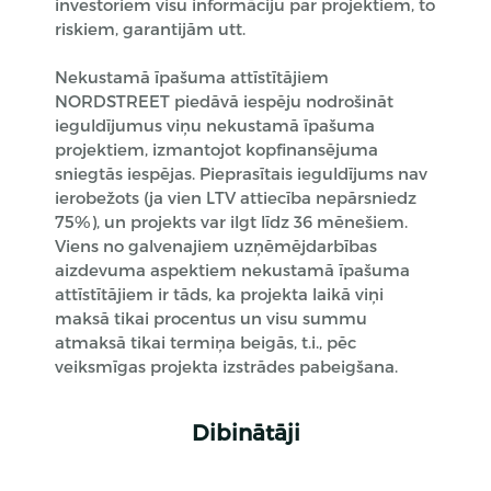
investoriem visu informāciju par projektiem, to
riskiem, garantijām utt.
Nekustamā īpašuma attīstītājiem
NORDSTREET piedāvā iespēju nodrošināt
ieguldījumus viņu nekustamā īpašuma
projektiem, izmantojot kopfinansējuma
sniegtās iespējas. Pieprasītais ieguldījums nav
ierobežots (ja vien LTV attiecība nepārsniedz
75%), un projekts var ilgt līdz 36 mēnešiem.
Viens no galvenajiem uzņēmējdarbības
aizdevuma aspektiem nekustamā īpašuma
attīstītājiem ir tāds, ka projekta laikā viņi
maksā tikai procentus un visu summu
atmaksā tikai termiņa beigās, t.i., pēc
veiksmīgas projekta izstrādes pabeigšana.
Dibinātāji