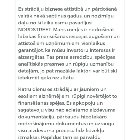
Es strādāju biznesa attīstībā un pārdošanā
vairāk nekā septiņus gadus, un nozīmīgu
daļu no šī laika esmu pavadījusi
NORDSTREET. Mans mērķis ir nodrošināt
labākās finansēšanas iespējas augošiem un
attīstošiem uzņēmumiem, vienlaikus
garantējot, ka mūsu investoru intereses ir
aizsargātas. Tas prasa asredzību, spēcīgas
analītiskās prasmes un rūpīgu uzmanību
detaļām, jo pat mazākie faktori var būtiski
ietekmēt gala rezultātu.
Katru dienu es strādāju ar jauniem un
esošiem aizņēmējiem, rūpīgi novērtējot to
finansēšanas spējas. Es apkopoju un
sagatavoju visu nepieciešamo aizdevuma
dokumentāciju, pārbaudu hipotekāro
nodrošinājumu dokumentus un uzraugu
visu aizdevuma procesu līdz līdzekļu
izmaksai. Papildus tam es pārvaldu