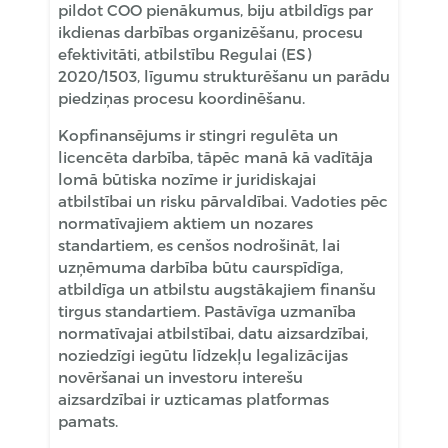
pildot COO pienākumus, biju atbildīgs par
ikdienas darbības organizēšanu, procesu
efektivitāti, atbilstību Regulai (ES)
2020/1503, līgumu strukturēšanu un parādu
piedziņas procesu koordinēšanu.
Kopfinansējums ir stingri regulēta un
licencēta darbība, tāpēc manā kā vadītāja
lomā būtiska nozīme ir juridiskajai
atbilstībai un risku pārvaldībai. Vadoties pēc
normatīvajiem aktiem un nozares
standartiem, es cenšos nodrošināt, lai
uzņēmuma darbība būtu caurspīdīga,
atbildīga un atbilstu augstākajiem finanšu
tirgus standartiem. Pastāvīga uzmanība
normatīvajai atbilstībai, datu aizsardzībai,
noziedzīgi iegūtu līdzekļu legalizācijas
novēršanai un investoru interešu
aizsardzībai ir uzticamas platformas
pamats.