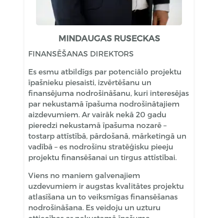
MINDAUGAS RUSECKAS
FINANSĒŠANAS DIREKTORS
Es esmu atbildīgs par potenciālo projektu
īpašnieku piesaisti, izvērtēšanu un
finansējuma nodrošināšanu, kuri interesējas
par nekustamā īpašuma nodrošinātajiem
aizdevumiem. Ar vairāk nekā 20 gadu
pieredzi nekustamā īpašuma nozarē –
tostarp attīstībā, pārdošanā, mārketingā un
vadībā – es nodrošinu stratēģisku pieeju
projektu finansēšanai un tirgus attīstībai.
Viens no maniem galvenajiem
uzdevumiem ir augstas kvalitātes projektu
atlasīšana un to veiksmīgas finansēšanas
nodrošināšana. Es veidoju un uzturu
attiecības ar nekustamā īpašuma