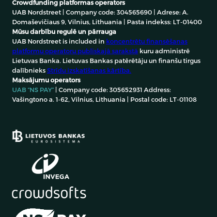
Crowdfunding platformas operators
UAB Nordstreet | Company code: 304565690 | Adrese: A.
Domaševičiaus 9, Vilnius, Lithuania | Pasta indekss: LT-01400
Mūsu darbību regulē un pārrauga
UAB Nordstreet is included in
koncentrētu finansēšanas
platformu operatoru publiskajā sarakstā
kuru administrē
Lietuvas Banka. Lietuvas Bankas patērētāju un finanšu tirgus
dalībnieks
Strīdu izskatīšanas kārtība.
Maksājumu operators
UAB “NS PAY”
| Company code: 305652931 Address:
Vašingtono a. 1-62, Vilnius, Lithuania | Postal code: LT-01108