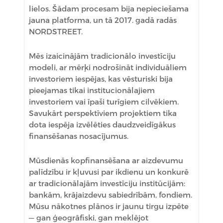
lielos. Šādam procesam bija nepieciešama
jauna platforma, un tā 2017. gadā radās
NORDSTREET.
Mēs izaicinājām tradicionālo investīciju
modeli, ar mērķi nodrošināt individuāliem
investoriem iespējas, kas vēsturiski bija
pieejamas tikai institucionālajiem
investoriem vai īpaši turīgiem cilvēkiem.
Savukārt perspektīviem projektiem tika
dota iespēja izvēlēties daudzveidīgākus
finansēšanas nosacījumus.
Mūsdienās kopfinansēšana ar aizdevumu
palīdzību ir kļuvusi par ikdienu un konkurē
ar tradicionālajām investīciju institūcijām:
bankām, krājaizdevu sabiedrībām, fondiem.
Mūsu nākotnes plānos ir jaunu tirgu izpēte
— gan ģeogrāfiski, gan meklējot