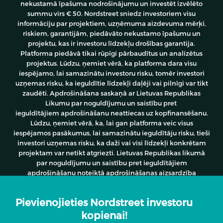
nekustamā īpašuma nodrošinājumu un investēt izvēlēto
summu virs € 50. Nordstreet sniedz investoriem visu
informāciju par projektiem, uzņēmuma aizdevuma mērķi,
riskiem, garantijām, piedāvāto nekustamo īpašumu un
projektu, kas ir investoru līdzekļu drošības garantija.
Platforma piedāvā tikai rūpīgi pārbaudītus un analizētus
projektus. Lūdzu, ņemiet vērā, ka platforma dara visu
iespējamo, lai samazinātu investoru risku, tomēr investori
uzņemas risku, ka ieguldītie līdzekļi daļēji vai pilnīgi var tikt
zaudēti. Apdrošināšana saskaņā ar Lietuvas Republikas
Likumu par noguldījumu un saistību pret
ieguldītājiem apdrošināšanu neattiecas uz kopfinansēšanu.
Lūdzu
, ņemiet vērā, ka, lai gan platforma veic visus
iespējamos pasākumus, lai samazinātu ieguldītāju risku, tieši
investori uzņemas risku, ka daži vai visi līdzekļi konkrētam
projektam var netikt atgriezti. Lietuvas Republikas likumā
par noguldījumu un saistību pret ieguldītājiem
apdrošināšanu noteiktā apdrošināšanas aizsardzība
neattiecas uz kolektīvo finansēšanu.
Pievienojieties Nordstreet investoru
kopienai!