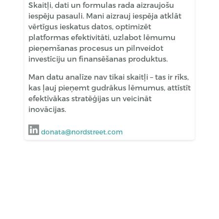
Skaitļi, dati un formulas rada aizraujošu
iespēju pasauli. Mani aizrauj iespēja atklāt
vērtīgus ieskatus datos, optimizēt
platformas efektivitāti, uzlabot lēmumu
pieņemšanas procesus un pilnveidot
investīciju un finansēšanas produktus.
Man datu analīze nav tikai skaitļi – tas ir rīks,
kas ļauj pieņemt gudrākus lēmumus, attīstīt
efektīvākas stratēģijas un veicināt
inovācijas.
donata@nordstreet.com