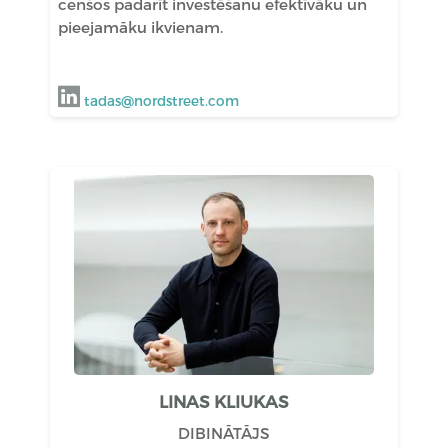
cenšos padarīt investēšanu efektīvāku un
pieejamāku ikvienam.
tadas@nordstreet.com
LINAS KLIUKAS
DIBINĀTĀJS