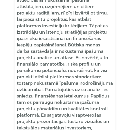
attīstītājiem, uzņēmējiem un citiem
projektu radītājiem, rūpīgi izvērtējot tirgu,
lai piesaistītu projektus, kas atbilst
platformas investīciju kritērijiem. Tāpat es
izstrādāju un īstenoju stratēģijas projektu
īpašnieku iesaistīšanai un finansēšanas
iespēju paplašināšanai. Būtiska manas
darba sastāvdaļa ir nekustamā īpašuma
projektu analīze un atlase. Es novērtēju to
finansiālo pamatotību, riska profilu un
panākumu potenciālu, nodrošinot, ka visi
projekti atbilst platformas standartiem,
tostarp nekustamā īpašuma nodrošinājuma
uzticamībai. Pamatojoties uz šo analīzi, es
sniedzu finansēšanas ieteikumus. Papildus
tam es pārraugu nekustamā īpašuma
projektu pārvaldību un kvalitātes kontroli
platformā. Es sagatavoju visaptverošas
projektu prezentācijas, tostarp vizuālos un
tekstuālos materiālus investoriem,