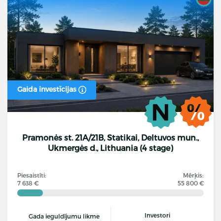
Gaida investīcijas
Pramonės st. 21A/21B, Statikai, Deltuvos mun.,
Ukmergės d., Lithuania (4 stage)
Piesaistīti:
Mērķis:
7 638 €
55 800 €
Investori
Gada ieguldījumu likme