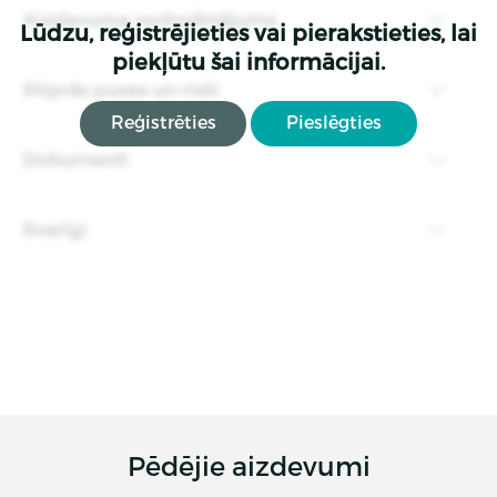
Aizdevuma nodrošinājums
Lūdzu, reģistrējieties vai pierakstieties, lai
piekļūtu šai informācijai.
Stiprās puses un riski
Reģistrēties
Pieslēgties
Dokumenti
Svarīgi
Pēdējie aizdevumi