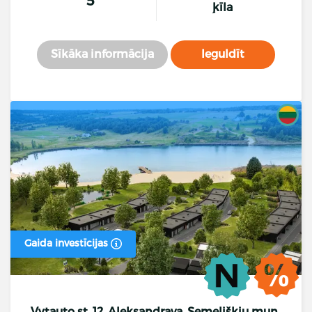
ķīla
Sīkāka informācija
Ieguldīt
Gaida investīcijas
Vytauto st. 12, Aleksandrava, Semeliškių mun.,