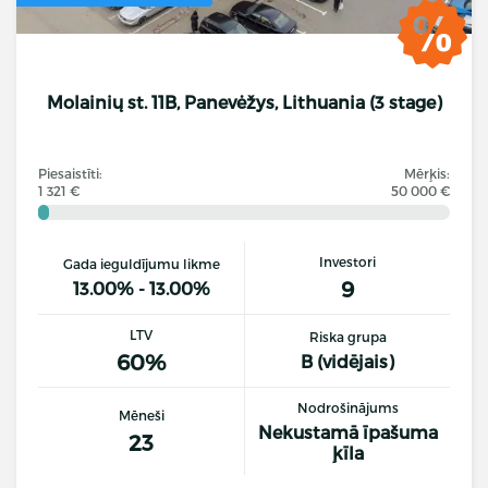
Molainių st. 11B, Panevėžys, Lithuania (3 stage)
Piesaistīti:
Mērķis:
1 321 €
50 000 €
Investori
Gada ieguldījumu likme
9
13.00% - 13.00%
LTV
Riska grupa
60%
B (vidējais)
Nodrošinājums
Mēneši
Nekustamā īpašuma
23
ķīla