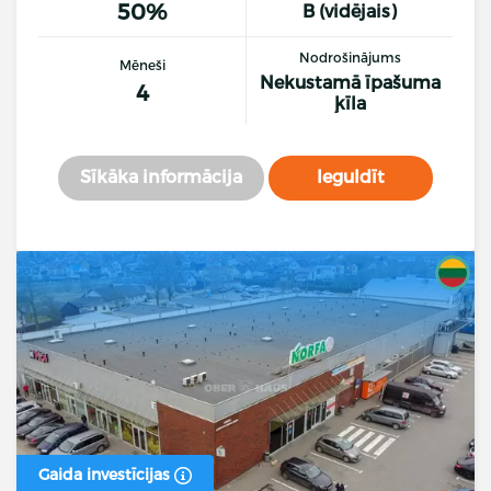
50%
B (vidējais)
Nodrošinājums
Mēneši
Nekustamā īpašuma
4
ķīla
Sīkāka informācija
Ieguldīt
Gaida investīcijas