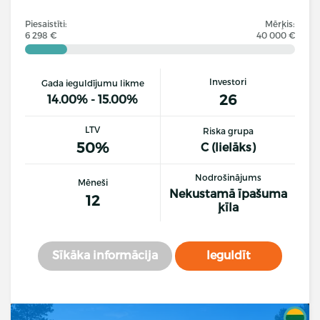
Piesaistīti:
Mērķis:
6 298 €
40 000 €
Investori
Gada ieguldījumu likme
26
14.00% - 15.00%
LTV
Riska grupa
50%
C (lielāks)
Nodrošinājums
Mēneši
Nekustamā īpašuma
12
ķīla
Sīkāka informācija
Ieguldīt