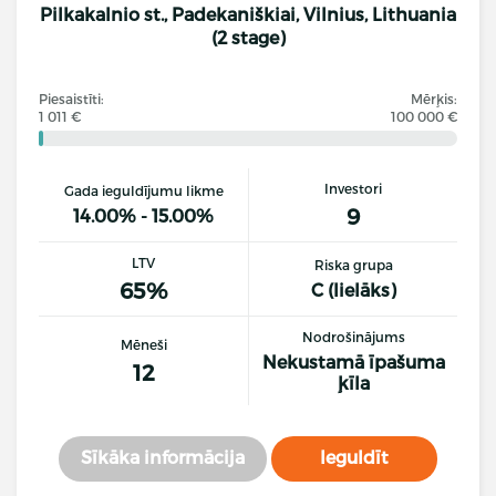
Pilkakalnio st., Padekaniškiai, Vilnius, Lithuania
(2 stage)
Piesaistīti:
Mērķis:
1 011 €
100 000 €
Investori
Gada ieguldījumu likme
9
14.00% - 15.00%
LTV
Riska grupa
65%
C (lielāks)
Nodrošinājums
Mēneši
Nekustamā īpašuma
12
ķīla
Sīkāka informācija
Ieguldīt