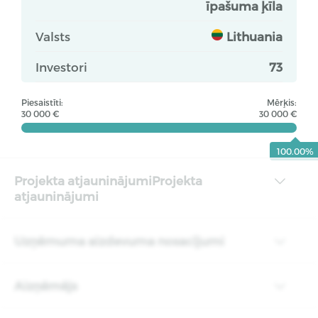
īpašuma ķīla
Valsts
Lithuania
Investori
73
Piesaistīti:
Mērķis:
30 000 €
30 000 €
100.00%
Projekta atjauninājumiProjekta
atjauninājumi
Uzņēmuma aizdevuma nosacījumi
Aizņēmējs