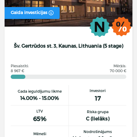
Gaida investīcijas
Šv. Gertrūdos st. 3, Kaunas, Lithuania (5 stage)
Piesaistīti:
Mērķis:
8 967 €
70 000 €
Investori
Gada ieguldījumu likme
17
14.00% - 15.00%
LTV
Riska grupa
65%
C (lielāks)
Nodrošinājums
Mēneši