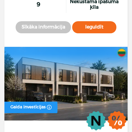
Nekustamā īpašuma
9
ķīla
Sīkāka informācija
Ieguldīt
Gaida investīcijas