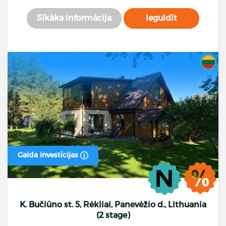
Sīkāka informācija
Ieguldīt
Gaida investīcijas
K. Bučiūno st. 5, Rėkliai, Panevėžio d., Lithuania
(2 stage)