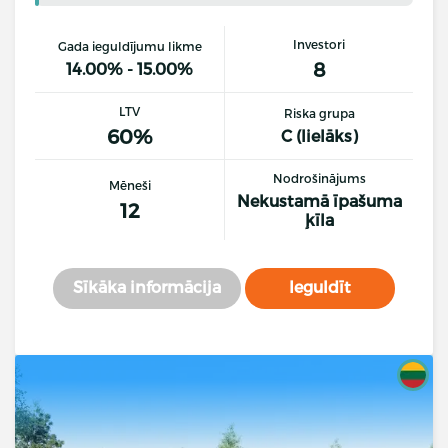
Investori
Gada ieguldījumu likme
8
14.00% - 15.00%
LTV
Riska grupa
60%
C (lielāks)
Nodrošinājums
Mēneši
Nekustamā īpašuma
12
ķīla
Sīkāka informācija
Ieguldīt