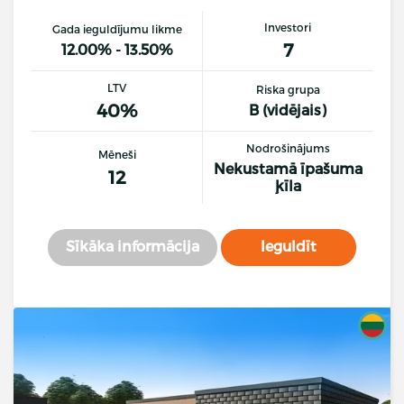
Investori
Gada ieguldījumu likme
7
12.00% - 13.50%
LTV
Riska grupa
40%
B (vidējais)
Nodrošinājums
Mēneši
Nekustamā īpašuma
12
ķīla
Sīkāka informācija
Ieguldīt