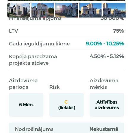
Finansējuma apjoms
30 000 €
LTV
75%
Gada ieguldījumu likme
9.00% - 10.25%
Kopējā paredzamā
4.50% - 5.12%
projekta atdeve
Aizdevuma
Aizdevuma
periods
Risk
mērķis
C
Attīstības
6 Mēn.
(lielāks)
aizdevums
Nodrošinājums
Nekustamā