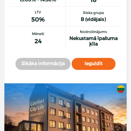
LTV
Riska grupa
50%
B (vidējais)
Nodrošinājums
Mēneši
Nekustamā īpašuma
24
ķīla
Sīkāka informācija
Ieguldīt