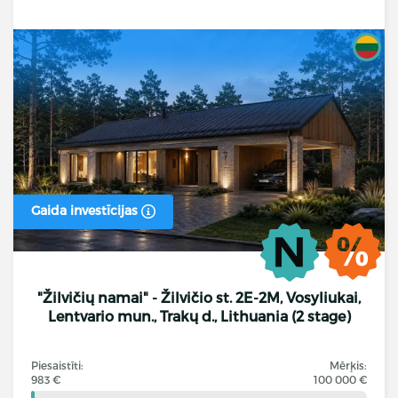
Gaida investīcijas
"Žilvičių namai" - Žilvičio st. 2E-2M, Vosyliukai,
Lentvario mun., Trakų d., Lithuania (2 stage)
Piesaistīti:
Mērķis:
983 €
100 000 €