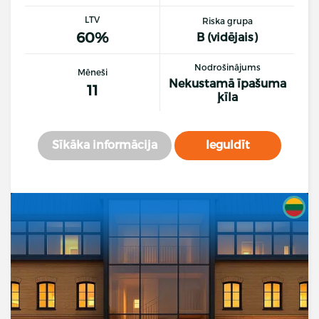
LTV
Riska grupa
60%
B (vidējais)
Nodrošinājums
Mēneši
Nekustamā īpašuma
11
ķīla
Sīkāka informācija
Ieguldīt