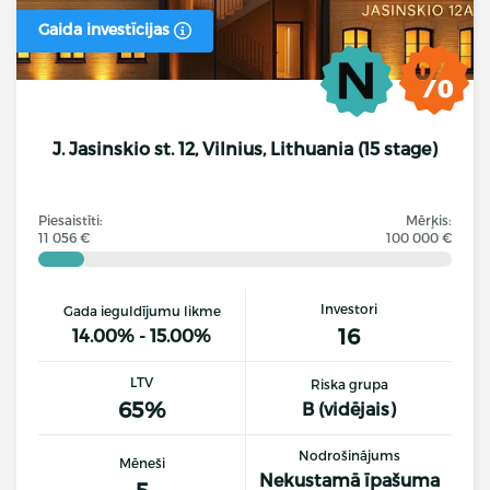
Gaida investīcijas
J. Jasinskio st. 12, Vilnius, Lithuania (15 stage)
Piesaistīti:
Mērķis:
11 056 €
100 000 €
Investori
Gada ieguldījumu likme
16
14.00% - 15.00%
LTV
Riska grupa
65%
B (vidējais)
Nodrošinājums
Mēneši
Nekustamā īpašuma
5