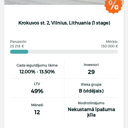
Krokuvos st. 2, Vilnius, Lithuania (1 stage)
Piesaistīti:
Mērķis:
25 218 €
150 000 €
Investori
Gada ieguldījumu likme
29
12.00% - 13.50%
LTV
Riska grupa
49%
B (vidējais)
Nodrošinājums
Mēneši
Nekustamā īpašuma
12
ķīla