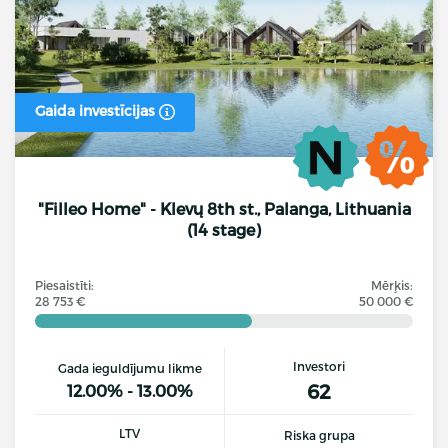
Gaida investīcijas
"Filleo Home" - Klevų 8th st., Palanga, Lithuania
(14 stage)
Piesaistīti:
Mērķis:
28 753 €
50 000 €
Investori
Gada ieguldījumu likme
62
12.00% - 13.00%
LTV
Riska grupa