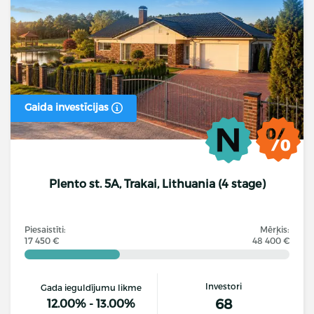
Gaida investīcijas
Plento st. 5A, Trakai, Lithuania (4 stage)
Piesaistīti:
Mērķis:
17 450 €
48 400 €
Investori
Gada ieguldījumu likme
68
12.00% - 13.00%