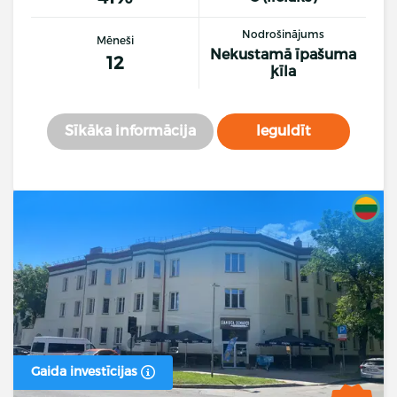
Nodrošinājums
Mēneši
Nekustamā īpašuma
12
ķīla
Sīkāka informācija
Ieguldīt
Gaida investīcijas