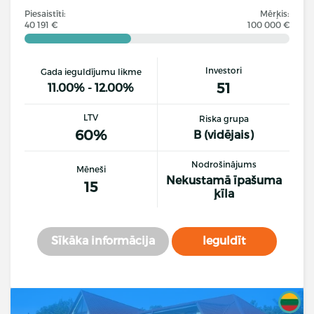
Piesaistīti:
Mērķis:
40 191 €
100 000 €
Investori
Gada ieguldījumu likme
51
11.00% - 12.00%
LTV
Riska grupa
60%
B (vidējais)
Nodrošinājums
Mēneši
Nekustamā īpašuma
15
ķīla
Sīkāka informācija
Ieguldīt