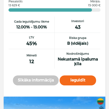
Piesaistīti:
Mērķis:
13 629 €
15 000 €
Investori
Gada ieguldījumu likme
43
12.00% - 13.00%
LTV
Riska grupa
45%
B (vidējais)
Nodrošinājums
Mēneši
Nekustamā īpašuma
12
ķīla
Sīkāka informācija
Ieguldīt