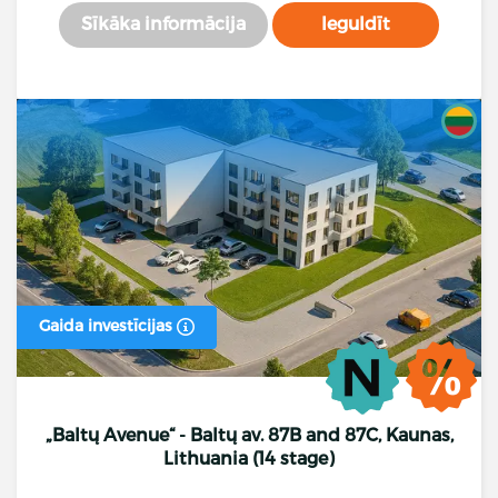
Sīkāka informācija
Ieguldīt
Gaida investīcijas
„Baltų Avenue“ - Baltų av. 87B and 87C, Kaunas,
Lithuania (14 stage)