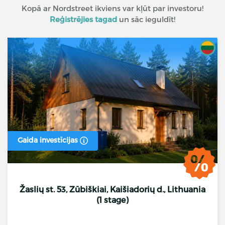
Kopā ar Nordstreet ikviens var kļūt par investoru!
Reģistrējies tagad
un sāc ieguldīt!
Gaida investīcijas
Žaslių st. 53, Zūbiškiai, Kaišiadorių d., Lithuania
(1 stage)