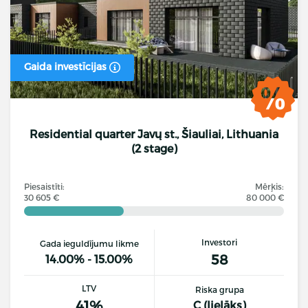
Gaida investīcijas
Residential quarter Javų st., Šiauliai, Lithuania
(2 stage)
Piesaistīti:
Mērķis:
30 605 €
80 000 €
Investori
Gada ieguldījumu likme
58
14.00% - 15.00%
LTV
Riska grupa
41%
C (lielāks)