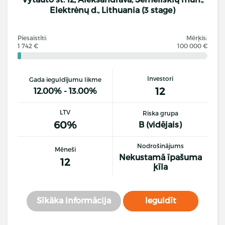
Elektrėnų d., Lithuania (3 stage)
Piesaistīti:
Mērķis:
1 742 €
100 000 €
Investori
Gada ieguldījumu likme
12
12.00% - 13.00%
LTV
Riska grupa
60%
B (vidējais)
Nodrošinājums
Mēneši
Nekustamā īpašuma
12
ķīla
Sīkāka informācija
Ieguldīt