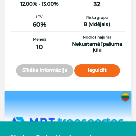
32
12.00% - 13.00%
LTV
Riska grupa
60%
B (vidējais)
Nodrošinājums
Mēneši
Nekustamā īpašuma
10
ķīla
Sīkāka informācija
Ieguldīt