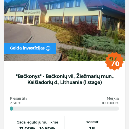
Gaida investīcijas
"Bačkonys" - Bačkonių vil., Žiežmarių mun.,
Kaišiadorių d., Lithuania (1 stage)
Piesaistīti:
Mērķis:
2 311 €
100 000 €
Investori
Gada ieguldījumu likme
18
13.00% - 14.50%